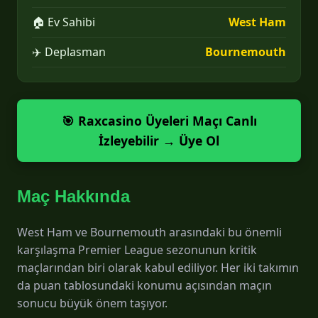
🏠 Ev Sahibi
West Ham
✈️ Deplasman
Bournemouth
🎯 Raxcasino Üyeleri Maçı Canlı
İzleyebilir → Üye Ol
Maç Hakkında
West Ham ve Bournemouth arasındaki bu önemli
karşılaşma Premier League sezonunun kritik
maçlarından biri olarak kabul ediliyor. Her iki takımın
da puan tablosundaki konumu açısından maçın
sonucu büyük önem taşıyor.