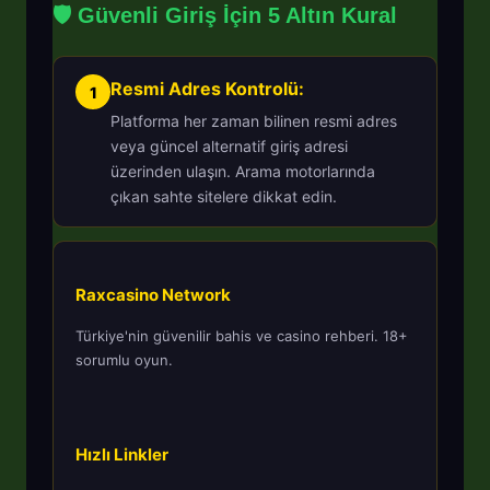
🛡️ Güvenli Giriş İçin 5 Altın Kural
Resmi Adres Kontrolü:
1
Platforma her zaman bilinen resmi adres
veya güncel alternatif giriş adresi
üzerinden ulaşın. Arama motorlarında
çıkan sahte sitelere dikkat edin.
Raxcasino Network
Türkiye'nin güvenilir bahis ve casino rehberi. 18+
sorumlu oyun.
Hızlı Linkler