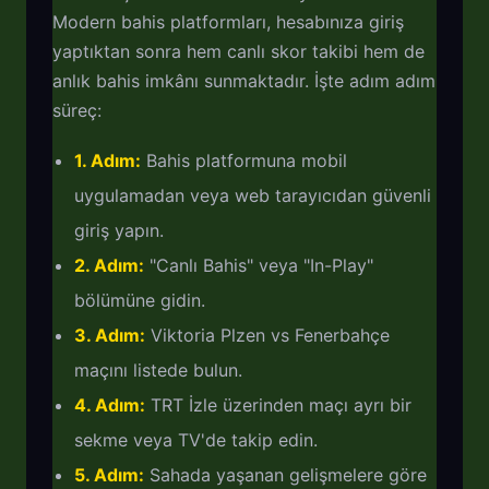
Modern bahis platformları, hesabınıza giriş
yaptıktan sonra hem canlı skor takibi hem de
anlık bahis imkânı sunmaktadır. İşte adım adım
süreç:
1. Adım:
Bahis platformuna mobil
uygulamadan veya web tarayıcıdan güvenli
giriş yapın.
2. Adım:
"Canlı Bahis" veya "In-Play"
bölümüne gidin.
3. Adım:
Viktoria Plzen vs Fenerbahçe
maçını listede bulun.
4. Adım:
TRT İzle üzerinden maçı ayrı bir
sekme veya TV'de takip edin.
5. Adım:
Sahada yaşanan gelişmelere göre