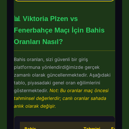
📊 Viktoria Plzen vs
Fenerbahçe Maçı İçin Bahis
Oranları Nasıl?
Bahis oranları, sizi güvenli bir giriş
platformuna yönlendirdiğimizde gerçek
zamanlı olarak güncellenmektedir. Aşağıdaki
tablo, piyasadaki genel oran eğilimlerini
göstermektedir.
Not: Bu oranlar maç öncesi
tahminsel değerlerdir; canlı oranlar sahada
anlık olarak değişir.
Bahis
Tahmini
Favori