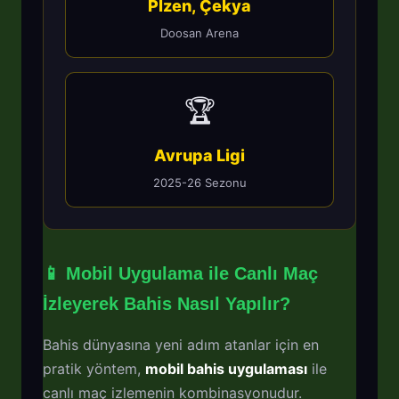
Plzen, Çekya
Doosan Arena
🏆
Avrupa Ligi
2025-26 Sezonu
📱 Mobil Uygulama ile Canlı Maç
İzleyerek Bahis Nasıl Yapılır?
Bahis dünyasına yeni adım atanlar için en
pratik yöntem,
mobil bahis uygulaması
ile
canlı maç izlemenin kombinasyonudur.