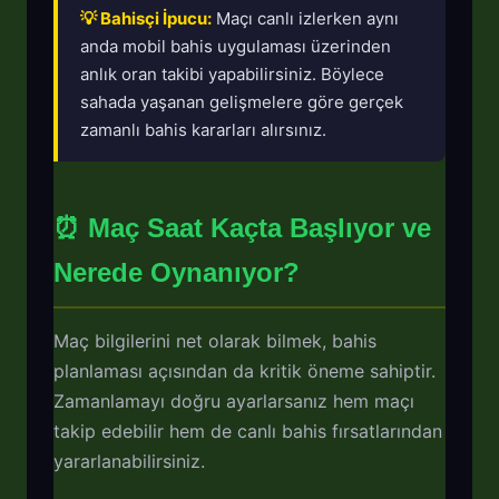
💡 Bahisçi İpucu:
Maçı canlı izlerken aynı
anda mobil bahis uygulaması üzerinden
anlık oran takibi yapabilirsiniz. Böylece
sahada yaşanan gelişmelere göre gerçek
zamanlı bahis kararları alırsınız.
⏰ Maç Saat Kaçta Başlıyor ve
Nerede Oynanıyor?
Maç bilgilerini net olarak bilmek, bahis
planlaması açısından da kritik öneme sahiptir.
Zamanlamayı doğru ayarlarsanız hem maçı
takip edebilir hem de canlı bahis fırsatlarından
yararlanabilirsiniz.