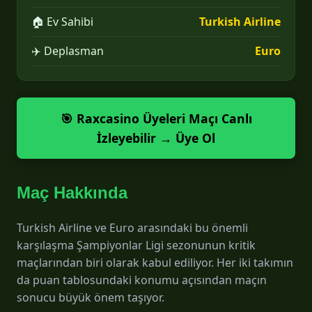
🏠 Ev Sahibi
Turkish Airline
✈️ Deplasman
Euro
🎯 Raxcasino Üyeleri Maçı Canlı
İzleyebilir → Üye Ol
Maç Hakkında
Turkish Airline ve Euro arasındaki bu önemli
karşılaşma Şampiyonlar Ligi sezonunun kritik
maçlarından biri olarak kabul ediliyor. Her iki takımın
da puan tablosundaki konumu açısından maçın
sonucu büyük önem taşıyor.