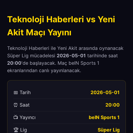
Teknoloji Haberleri vs Yeni
Akit Maçı Yayını
Teknoloji Haberleri ile Yeni Akit arasında oynanacak
Süper Lig mücadelesi
2026-05-01
tarihinde saat
20:00
'de başlayacak. Maç beIN Sports 1
ekranlarından canlı yayınlanacak.
📅 Tarih
2026-05-01
⏰ Saat
20:00
📺 Yayıncı
beIN Sports 1
🏆 Lig
Süper Lig