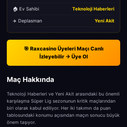
🏠 Ev Sahibi
Teknoloji Haberleri
✈️ Deplasman
Yeni Akit
🎯 Raxcasino Üyeleri Maçı Canlı
İzleyebilir → Üye Ol
Maç Hakkında
Teknoloji Haberleri ve Yeni Akit arasındaki bu önemli
karşılaşma Süper Lig sezonunun kritik maçlarından
biri olarak kabul ediliyor. Her iki takımın da puan
tablosundaki konumu açısından maçın sonucu büyük
önem taşıyor.