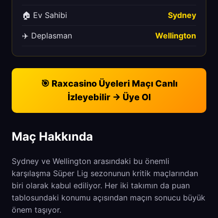
🏠 Ev Sahibi
Sydney
✈️ Deplasman
Wellington
🎯 Raxcasino Üyeleri Maçı Canlı
İzleyebilir → Üye Ol
Maç Hakkında
Sydney ve Wellington arasındaki bu önemli
karşılaşma Süper Lig sezonunun kritik maçlarından
biri olarak kabul ediliyor. Her iki takımın da puan
tablosundaki konumu açısından maçın sonucu büyük
önem taşıyor.