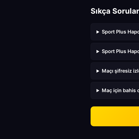
Sıkça Sorula
Sport Plus Hapo
Sport Plus Hapo
Maçı şifresiz iz
Maç için bahis 