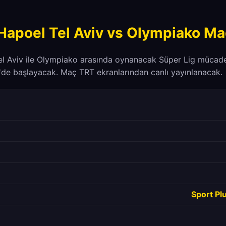
Hapoel Tel Aviv vs Olympiako Maç
el Aviv ile Olympiako arasında oynanacak Süper Lig mücad
'de başlayacak. Maç TRT ekranlarından canlı yayınlanacak.
Sport Pl