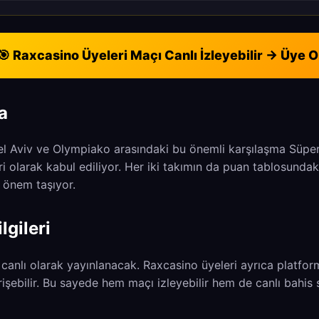
🎯 Raxcasino Üyeleri Maçı Canlı İzleyebilir → Üye O
a
el Aviv ve Olympiako arasındaki bu önemli karşılaşma Süpe
iri olarak kabul ediliyor. Her iki takımın da puan tablosund
önem taşıyor.
lgileri
anlı olarak yayınlanacak. Raxcasino üyeleri ayrıca platform
rişebilir. Bu sayede hem maçı izleyebilir hem de canlı bahis