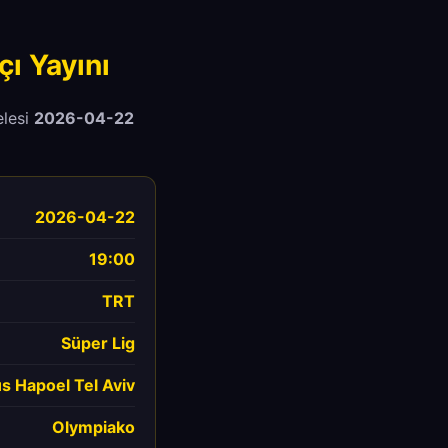
ı Yayını
elesi
2026-04-22
2026-04-22
19:00
TRT
Süper Lig
us Hapoel Tel Aviv
Olympiako