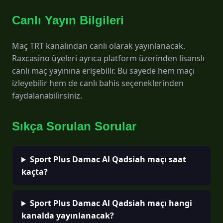
Canlı Yayın Bilgileri
Maç TRT kanalından canlı olarak yayınlanacak.
Raxcasino üyeleri ayrıca platform üzerinden lisanslı
canlı maç yayınına erişebilir. Bu sayede hem maçı
izleyebilir hem de canlı bahis seçeneklerinden
faydalanabilirsiniz.
Sıkça Sorulan Sorular
Sport Plus Damac Al Qadsiah maçı saat
kaçta?
Sport Plus Damac Al Qadsiah maçı hangi
kanalda yayınlanacak?