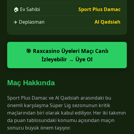
🏠 Ev Sahibi
Sport Plus Damac
✈️ Deplasman
Al Qadsiah
🎯 Raxcasino Üyeleri Maçı Canlı
İzleyebilir → Üye Ol
Maç Hakkında
Sport Plus Damac ve Al Qadsiah arasındaki bu
önemli karşılaşma Süper Lig sezonunun kritik
maçlarından biri olarak kabul ediliyor. Her iki takımın
da puan tablosundaki konumu açısından maçın
sonucu büyük önem taşıyor.