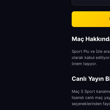
Maç Hakkınd
Sport Plu ve İzle ar
olarak kabul ediliyo
önem taşıyor.
Canlı Yayın Bi
Maç S Sport kanalınd
lisanslı canlı maç ya
seçeneklerinden fayda