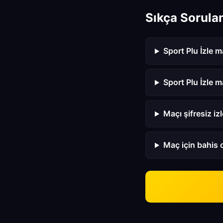
Sıkça Sorula
Sport Plu İzle m
Sport Plu İzle 
Maçı şifresiz iz
Maç için bahis 