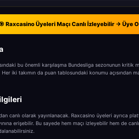
🎯 Raxcasino Üyeleri Maçı Canlı İzleyebilir → Üye O
a
asındaki bu önemli karşılaşma Bundesliga sezonunun kritik m
r. Her iki takımın da puan tablosundaki konumu açısından 
lgileri
an canlı olarak yayınlanacak. Raxcasino üyeleri ayrıca pla
yınına erişebilir. Bu sayede hem maçı izleyebilir hem de canl
lanabilirsiniz.