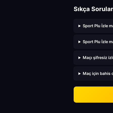
Sıkça Sorula
Sport Plu İzle m
Sport Plu İzle 
Maçı şifresiz iz
Maç için bahis 