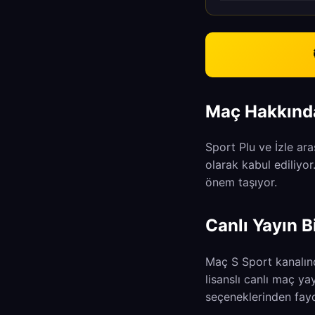
Maç Hakkınd
Sport Plu ve İzle ar
olarak kabul ediliyo
önem taşıyor.
Canlı Yayın Bi
Maç S Sport kanalınd
lisanslı canlı maç ya
seçeneklerinden fayda