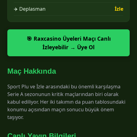
✈️ Deplasman
İzle
🎯 Raxcasino Üyeleri Maçı Canlı
İzleyebilir → Üye Ol
Maç Hakkında
Sport Plu ve İzle arasındaki bu önemli karşılaşma
Serie A sezonunun kritik maçlarından biri olarak
kabul ediliyor. Her iki takımın da puan tablosundaki
konumu açısından maçın sonucu büyük önem
taşıyor.
Canlı Yayın Bilgileri