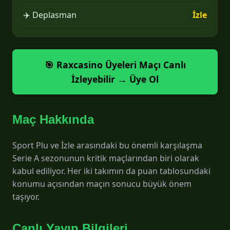
✈️ Deplasman
İzle
🎯 Raxcasino Üyeleri Maçı Canlı
İzleyebilir → Üye Ol
Maç Hakkında
Sport Plu ve İzle arasındaki bu önemli karşılaşma
Serie A sezonunun kritik maçlarından biri olarak
kabul ediliyor. Her iki takımın da puan tablosundaki
konumu açısından maçın sonucu büyük önem
taşıyor.
Canlı Yayın Bilgileri