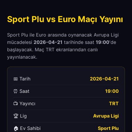
Sport Plu vs Euro Maçı Yayını
Sport Plu ile Euro arasında oynanacak Avrupa Ligi
mücadelesi
2026-04-21
tarihinde saat
19:00
'de
başlayacak. Maç TRT ekranlarından canlı
yayınlanacak.
📅 Tarih
2026-04-21
⏰ Saat
19:00
📺 Yayıncı
TRT
🏆 Lig
Avrupa Ligi
🏠 Ev Sahibi
Sport Plu