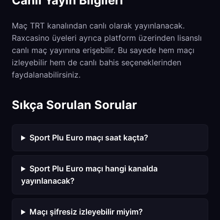
Canlı Yayın Bilgileri
Maç TRT kanalından canlı olarak yayınlanacak.
Raxcasino üyeleri ayrıca platform üzerinden lisanslı
canlı maç yayınına erişebilir. Bu sayede hem maçı
izleyebilir hem de canlı bahis seçeneklerinden
faydalanabilirsiniz.
Sıkça Sorulan Sorular
Sport Plu Euro maçı saat kaçta?
Sport Plu Euro maçı hangi kanalda
yayınlanacak?
Maçı şifresiz izleyebilir miyim?