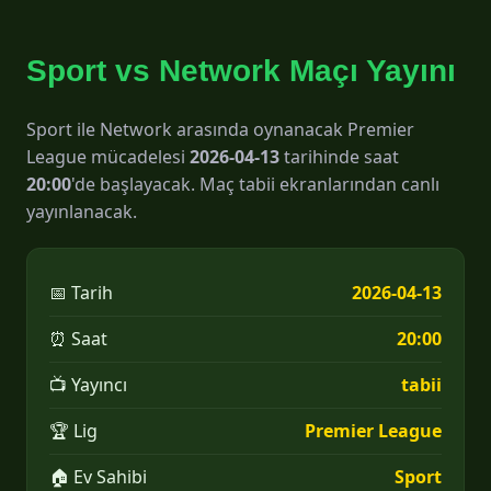
Sport vs Network Maçı Yayını
Sport ile Network arasında oynanacak Premier
League mücadelesi
2026-04-13
tarihinde saat
20:00
'de başlayacak. Maç tabii ekranlarından canlı
yayınlanacak.
📅 Tarih
2026-04-13
⏰ Saat
20:00
📺 Yayıncı
tabii
🏆 Lig
Premier League
🏠 Ev Sahibi
Sport