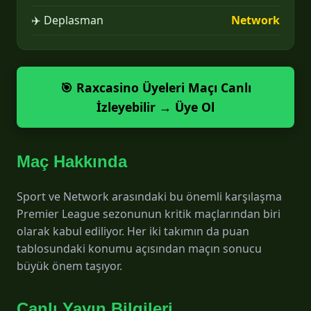
✈️ Deplasman
Network
🎯 Raxcasino Üyeleri Maçı Canlı
İzleyebilir → Üye Ol
Maç Hakkında
Sport ve Network arasındaki bu önemli karşılaşma
Premier League sezonunun kritik maçlarından biri
olarak kabul ediliyor. Her iki takımın da puan
tablosundaki konumu açısından maçın sonucu
büyük önem taşıyor.
Canlı Yayın Bilgileri