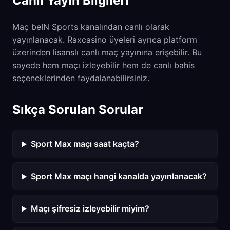
Canlı Yayın Bilgileri
Maç beIN Sports kanalından canlı olarak
yayınlanacak. Raxcasino üyeleri ayrıca platform
üzerinden lisanslı canlı maç yayınına erişebilir. Bu
sayede hem maçı izleyebilir hem de canlı bahis
seçeneklerinden faydalanabilirsiniz.
Sıkça Sorulan Sorular
Sport Max maçı saat kaçta?
Sport Max maçı hangi kanalda yayınlanacak?
Maçı şifresiz izleyebilir miyim?