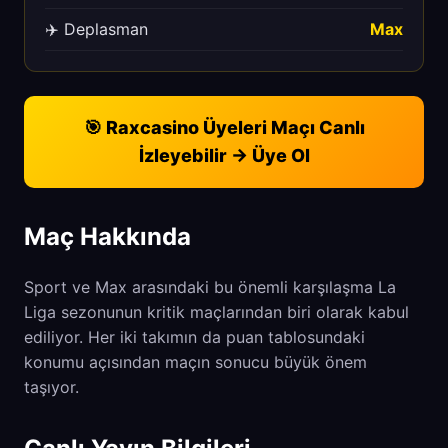
✈️ Deplasman
Max
🎯 Raxcasino Üyeleri Maçı Canlı
İzleyebilir → Üye Ol
Maç Hakkında
Sport ve Max arasındaki bu önemli karşılaşma La
Liga sezonunun kritik maçlarından biri olarak kabul
ediliyor. Her iki takımın da puan tablosundaki
konumu açısından maçın sonucu büyük önem
taşıyor.