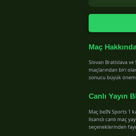
Maç Hakkınd
Slovan Bratislava ve
maçlarından biri ola
sonucu büyük önem t
Canlı Yayın Bi
Maç beIN Sports 1 ka
lisanslı canlı maç ya
seçeneklerinden fayd