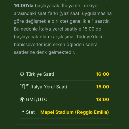
16:00'da
başlayacak. İtalya ile Türkiye
arasındaki saat farkı (yaz saati uygulamasına
göre değişmekle birlikte) genellikle 1 saattir.
Bu nedenle İtalya yerel saatiyle 15:00'de
başlayacak olan karşılaşma, Türkiye'deki
bahisseverler için erken öğleden sonra
saatlerine denk gelmektedir.
⏰ Türkiye Saati
16:00
🇮🇹 İtalya Yerel Saati
15:00
🌍 GMT/UTC
13:00
📍 Stat
Mapei Stadium (Reggio Emilia)