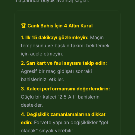
maçlarında büyük avantaj sağlar.
🏆 Canlı Bahis İçin 4 Altın Kural
1. İlk 15 dakikayı gözlemleyin:
Maçın
temposunu ve baskın takımı belirlemek
için acele etmeyin.
2. Sarı kart ve faul sayısını takip edin:
Agresif bir maç gidişatı sonraki
bahislerinizi etkiler.
3. Kaleci performansını değerlendirin:
Güçlü bir kaleci "2.5 Alt" bahislerini
destekler.
4. Değişiklik zamanlamalarına dikkat
edin:
Forvete yapılan değişiklikler "gol
olacak" sinyali verebilir.