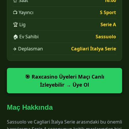
⏰ Saat
16:00
📺 Yayıncı
S Sport
🏆 Lig
Serie A
🏠 Ev Sahibi
Sassuolo
✈️ Deplasman
Cagliari İtalya Serie
🎯 Raxcasino Üyeleri Maçı Canlı
İzleyebilir → Üye Ol
Maç Hakkında
Sassuolo ve Cagliari İtalya Serie arasındaki bu önemli