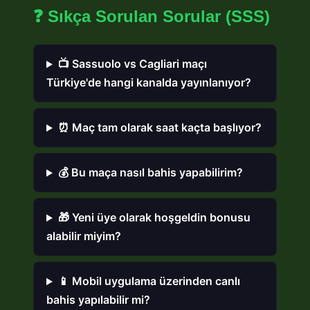
❓ Sıkça Sorulan Sorular (SSS)
📺 Sassuolo vs Cagliari maçı
Türkiye'de hangi kanalda yayınlanıyor?
⏰ Maç tam olarak saat kaçta başlıyor?
💰 Bu maça nasıl bahis yapabilirim?
🎁 Yeni üye olarak hoşgeldin bonusu
alabilir miyim?
📱 Mobil uygulama üzerinden canlı
bahis yapılabilir mi?