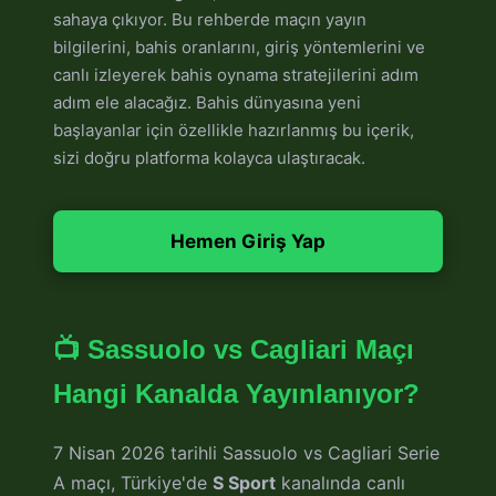
sahaya çıkıyor. Bu rehberde maçın yayın
bilgilerini, bahis oranlarını, giriş yöntemlerini ve
canlı izleyerek bahis oynama stratejilerini adım
adım ele alacağız. Bahis dünyasına yeni
başlayanlar için özellikle hazırlanmış bu içerik,
sizi doğru platforma kolayca ulaştıracak.
Hemen Giriş Yap
📺 Sassuolo vs Cagliari Maçı
Hangi Kanalda Yayınlanıyor?
7 Nisan 2026 tarihli Sassuolo vs Cagliari Serie
A maçı, Türkiye'de
S Sport
kanalında canlı