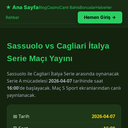
★ Ana Sayfa
Blog
Casino
Canlı Bahis
Bonuslar
Haberler
Hemen Giriş →
Rehber
Sassuolo vs Cagliari İtalya
Serie Maçı Yayını
Sassuolo ile Cagliari İtalya Serie arasında oynanacak
Serie A mücadelesi
2026-04-07
tarihinde saat
16:00
'de başlayacak. Maç S Sport ekranlarından canlı
yayınlanacak.
📅 Tarih
2026-04-07