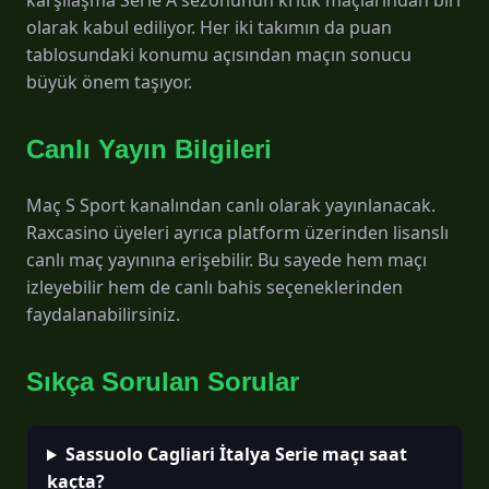
karşılaşma Serie A sezonunun kritik maçlarından biri
olarak kabul ediliyor. Her iki takımın da puan
tablosundaki konumu açısından maçın sonucu
büyük önem taşıyor.
Canlı Yayın Bilgileri
Maç S Sport kanalından canlı olarak yayınlanacak.
Raxcasino üyeleri ayrıca platform üzerinden lisanslı
canlı maç yayınına erişebilir. Bu sayede hem maçı
izleyebilir hem de canlı bahis seçeneklerinden
faydalanabilirsiniz.
Sıkça Sorulan Sorular
Sassuolo Cagliari İtalya Serie maçı saat
kaçta?