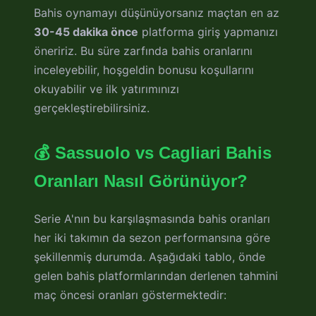
Bahis oynamayı düşünüyorsanız maçtan en az
30-45 dakika önce
platforma giriş yapmanızı
öneririz. Bu süre zarfında bahis oranlarını
inceleyebilir, hoşgeldin bonusu koşullarını
okuyabilir ve ilk yatırımınızı
gerçekleştirebilirsiniz.
💰 Sassuolo vs Cagliari Bahis
Oranları Nasıl Görünüyor?
Serie A'nın bu karşılaşmasında bahis oranları
her iki takımın da sezon performansına göre
şekillenmiş durumda. Aşağıdaki tablo, önde
gelen bahis platformlarından derlenen tahmini
maç öncesi oranları göstermektedir: