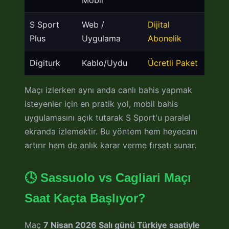
S Sport
Web /
Dijital
Plus
Uygulama
Abonelik
Digiturk
Kablo/Uydu
Ücretli Paket
Maçı izlerken aynı anda canlı bahis yapmak
isteyenler için en pratik yol, mobil bahis
uygulamasını açık tutarak S Sport'u paralel
ekranda izlemektir. Bu yöntem hem heyecanı
artırır hem de anlık karar verme fırsatı sunar.
🕓 Sassuolo vs Cagliari Maçı
Saat Kaçta Başlıyor?
Maç
7 Nisan 2026 Salı günü Türkiye saatiyle