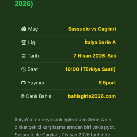
2026)
🏟️ Maç
Sassuolo vs Cagliari
🏆 Lig
İtalya Serie A
📅 Tarih
7 Nisan 2026, Salı
🕓 Saat
16:00 (Türkiye Saati)
📺 Yayıncı
S Sport
🌐 Canlı Bahis
bahisgiris2026.com
İtalya'nın en heyecanlı liglerinden Serie A'nın
dikkat çekici karşılaşmalarından biri yaklaşıyor.
Sassuolo ile Cagliari, 7 Nisan 2026 tarihinde