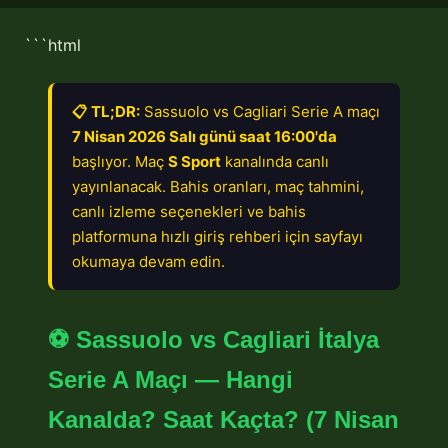
```html
📋 TL;DR:
Sassuolo vs Cagliari Serie A maçı
7 Nisan 2026 Salı günü saat 16:00'da
başlıyor. Maç
S Sport
kanalında canlı
yayınlanacak. Bahis oranları, maç tahmini,
canlı izleme seçenekleri ve bahis
platformuna hızlı giriş rehberi için sayfayı
okumaya devam edin.
⚽ Sassuolo vs Cagliari İtalya
Serie A Maçı — Hangi
Kanalda? Saat Kaçta? (7 Nisan