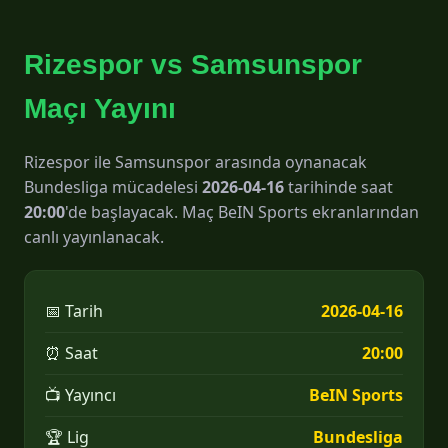
Rizespor vs Samsunspor
Maçı Yayını
Rizespor ile Samsunspor arasında oynanacak
Bundesliga mücadelesi
2026-04-16
tarihinde saat
20:00
'de başlayacak. Maç BeIN Sports ekranlarından
canlı yayınlanacak.
📅 Tarih
2026-04-16
⏰ Saat
20:00
📺 Yayıncı
BeIN Sports
🏆 Lig
Bundesliga