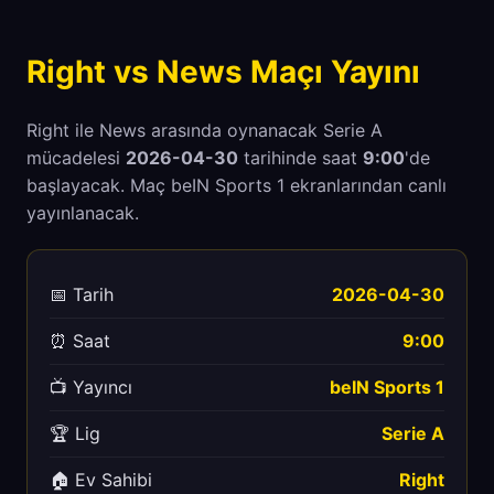
Right vs News Maçı Yayını
Right ile News arasında oynanacak Serie A
mücadelesi
2026-04-30
tarihinde saat
9:00
'de
başlayacak. Maç beIN Sports 1 ekranlarından canlı
yayınlanacak.
📅 Tarih
2026-04-30
⏰ Saat
9:00
📺 Yayıncı
beIN Sports 1
🏆 Lig
Serie A
🏠 Ev Sahibi
Right