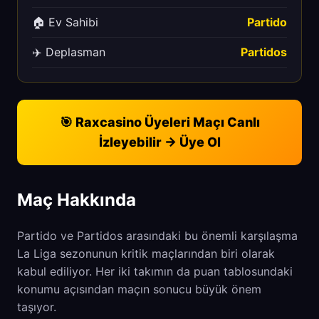
🏠 Ev Sahibi
Partido
✈️ Deplasman
Partidos
🎯 Raxcasino Üyeleri Maçı Canlı
İzleyebilir → Üye Ol
Maç Hakkında
Partido ve Partidos arasındaki bu önemli karşılaşma
La Liga sezonunun kritik maçlarından biri olarak
kabul ediliyor. Her iki takımın da puan tablosundaki
konumu açısından maçın sonucu büyük önem
taşıyor.