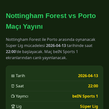
Nottingham Forest vs Porto
Maçı Yayını
Nottingham Forest ile Porto arasında oynanacak
Süper Lig mücadelesi
2026-04-13
tarihinde saat
22:00
'de başlayacak. Maç beIN Sports 1
ekranlarından canlı yayınlanacak.
📅 Tarih
2026-04-13
⏰ Saat
22:00
📺 Yayıncı
beIN Sports 1
🏆 Lig
Süper Lig