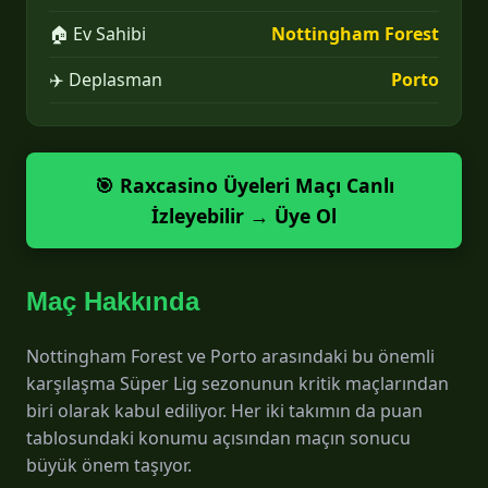
🏠 Ev Sahibi
Nottingham Forest
✈️ Deplasman
Porto
🎯 Raxcasino Üyeleri Maçı Canlı
İzleyebilir → Üye Ol
Maç Hakkında
Nottingham Forest ve Porto arasındaki bu önemli
karşılaşma Süper Lig sezonunun kritik maçlarından
biri olarak kabul ediliyor. Her iki takımın da puan
tablosundaki konumu açısından maçın sonucu
büyük önem taşıyor.