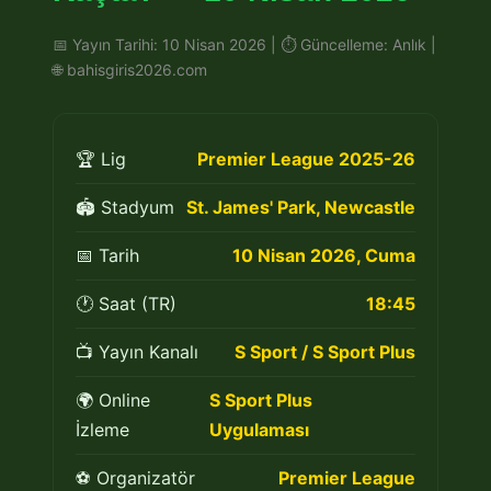
📅 Yayın Tarihi: 10 Nisan 2026 | ⏱ Güncelleme: Anlık |
🌐 bahisgiris2026.com
🏆 Lig
Premier League 2025-26
🏟️ Stadyum
St. James' Park, Newcastle
📅 Tarih
10 Nisan 2026, Cuma
🕐 Saat (TR)
18:45
📺 Yayın Kanalı
S Sport / S Sport Plus
🌍 Online
S Sport Plus
İzleme
Uygulaması
⚽ Organizatör
Premier League