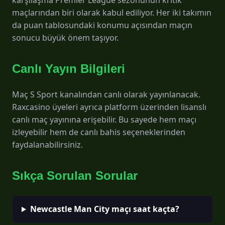
karşılaşma Premier League sezonunun kritik
maçlarından biri olarak kabul ediliyor. Her iki takımın
da puan tablosundaki konumu açısından maçın
sonucu büyük önem taşıyor.
Canlı Yayın Bilgileri
Maç S Sport kanalından canlı olarak yayınlanacak.
Raxcasino üyeleri ayrıca platform üzerinden lisanslı
canlı maç yayınına erişebilir. Bu sayede hem maçı
izleyebilir hem de canlı bahis seçeneklerinden
faydalanabilirsiniz.
Sıkça Sorulan Sorular
Newcastle Man City maçı saat kaçta?