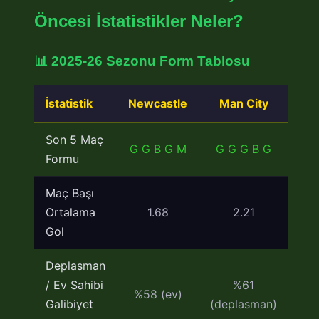
Öncesi İstatistikler Neler?
📊 2025-26 Sezonu Form Tablosu
İstatistik
Newcastle
Man City
Son 5 Maç
G G B G M
G G G B G
Formu
Maç Başı
Ortalama
1.68
2.21
Gol
Deplasman
/ Ev Sahibi
%61
%58 (ev)
Galibiyet
(deplasman)