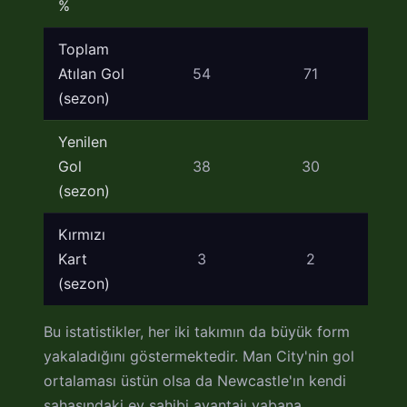
%
Toplam
Atılan Gol
54
71
(sezon)
Yenilen
Gol
38
30
(sezon)
Kırmızı
Kart
3
2
(sezon)
Bu istatistikler, her iki takımın da büyük form
yakaladığını göstermektedir. Man City'nin gol
ortalaması üstün olsa da Newcastle'ın kendi
sahasındaki ev sahibi avantajı yabana