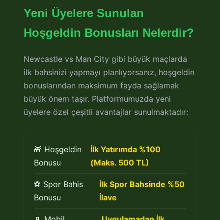
Yeni Üyelere Sunulan
Hoşgeldin Bonusları Nelerdir?
Newcastle vs Man City gibi büyük maçlarda
ilk bahsinizi yapmayı planlıyorsanız, hoşgeldin
bonuslarından maksimum fayda sağlamak
büyük önem taşır. Platformumuzda yeni
üyelere özel çeşitli avantajlar sunulmaktadır:
🎁 Hoşgeldin
İlk Yatırımda %100
Bonusu
(Maks. 500 TL)
⚽ Spor Bahis
İlk Spor Bahsinde %50
Bonusu
İlave
📱 Mobil
Uygulamadan İlk