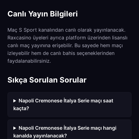
Canlı Yayın Bilgileri
Maç S Sport kanalından canlı olarak yayınlanacak.
Raxcasino üyeleri ayrıca platform üzerinden lisanslı
canlı maç yayınına erişebilir. Bu sayede hem maçı
izleyebilir hem de canlı bahis seçeneklerinden
faydalanabilirsiniz.
Sıkça Sorulan Sorular
Napoli Cremonese İtalya Serie maçı saat
kaçta?
Napoli Cremonese İtalya Serie maçı hangi
kanalda yayınlanacak?