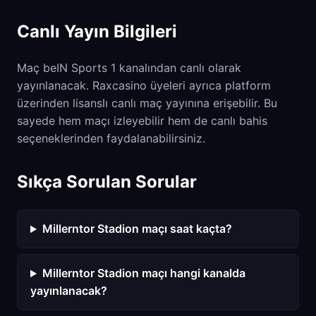
Canlı Yayın Bilgileri
Maç beIN Sports 1 kanalından canlı olarak
yayınlanacak. Raxcasino üyeleri ayrıca platform
üzerinden lisanslı canlı maç yayınına erişebilir. Bu
sayede hem maçı izleyebilir hem de canlı bahis
seçeneklerinden faydalanabilirsiniz.
Sıkça Sorulan Sorular
Millerntor Stadion maçı saat kaçta?
Millerntor Stadion maçı hangi kanalda
yayınlanacak?