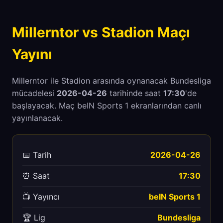
Millerntor vs Stadion Maçı
Yayını
Millerntor ile Stadion arasında oynanacak Bundesliga
mücadelesi
2026-04-26
tarihinde saat
17:30
'de
başlayacak. Maç beIN Sports 1 ekranlarından canlı
yayınlanacak.
📅 Tarih
2026-04-26
⏰ Saat
17:30
📺 Yayıncı
beIN Sports 1
🏆 Lig
Bundesliga