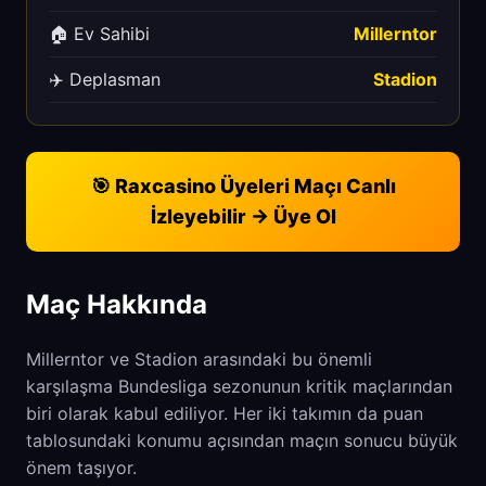
🏠 Ev Sahibi
Millerntor
✈️ Deplasman
Stadion
🎯 Raxcasino Üyeleri Maçı Canlı
İzleyebilir → Üye Ol
Maç Hakkında
Millerntor ve Stadion arasındaki bu önemli
karşılaşma Bundesliga sezonunun kritik maçlarından
biri olarak kabul ediliyor. Her iki takımın da puan
tablosundaki konumu açısından maçın sonucu büyük
önem taşıyor.