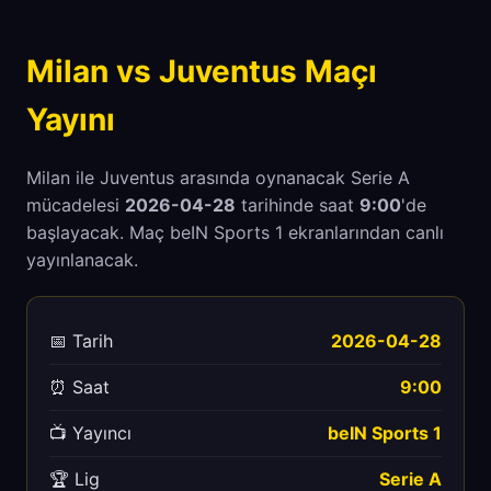
Milan vs Juventus Maçı
Yayını
Milan ile Juventus arasında oynanacak Serie A
mücadelesi
2026-04-28
tarihinde saat
9:00
'de
başlayacak. Maç beIN Sports 1 ekranlarından canlı
yayınlanacak.
📅 Tarih
2026-04-28
⏰ Saat
9:00
📺 Yayıncı
beIN Sports 1
🏆 Lig
Serie A