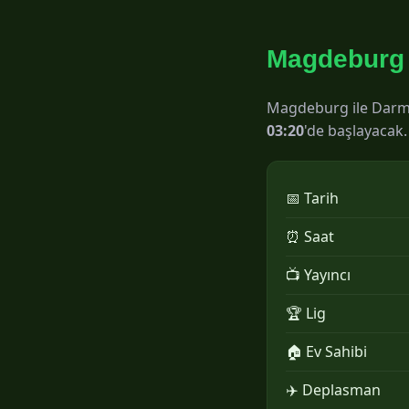
Magdeburg 
Magdeburg ile Darm
03:20
'de başlayacak.
📅 Tarih
⏰ Saat
📺 Yayıncı
🏆 Lig
🏠 Ev Sahibi
✈️ Deplasman