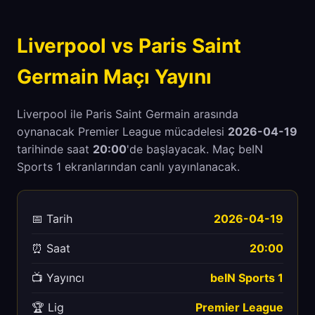
Liverpool vs Paris Saint
Germain Maçı Yayını
Liverpool ile Paris Saint Germain arasında
oynanacak Premier League mücadelesi
2026-04-19
tarihinde saat
20:00
'de başlayacak. Maç beIN
Sports 1 ekranlarından canlı yayınlanacak.
📅 Tarih
2026-04-19
⏰ Saat
20:00
📺 Yayıncı
beIN Sports 1
🏆 Lig
Premier League