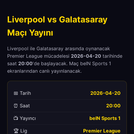
Liverpool vs Galatasaray
Maçı Yayını
Liverpool ile Galatasaray arasında oynanacak
Premier League mücadelesi
2026-04-20
tarihinde
saat
20:00
'de başlayacak. Maç beIN Sports 1
ekranlarından canlı yayınlanacak.
📅 Tarih
2026-04-20
⏰ Saat
20:00
📺 Yayıncı
beIN Sports 1
🏆 Lig
Premier League