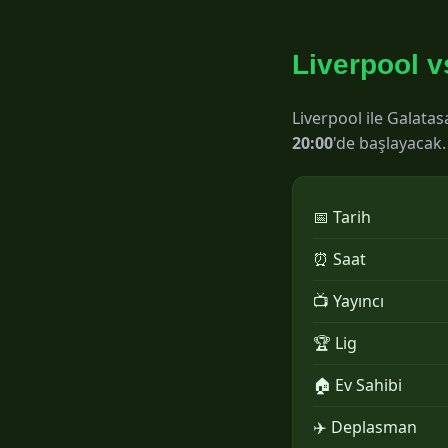
Liverpool v
Liverpool ile Galat
20:00
'de başlayacak.
📅 Tarih
⏰ Saat
📺 Yayıncı
🏆 Lig
🏠 Ev Sahibi
✈️ Deplasman