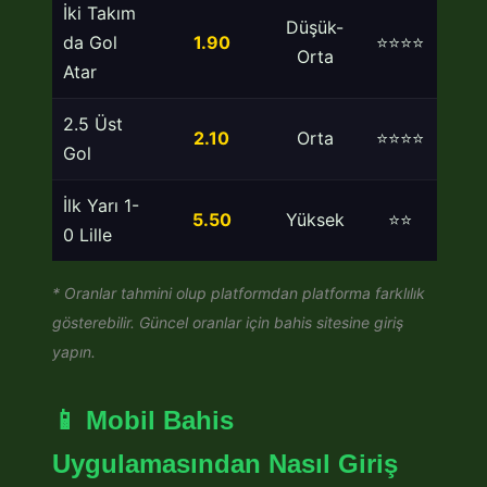
İki Takım
Düşük-
da Gol
1.90
⭐⭐⭐⭐
Orta
Atar
2.5 Üst
2.10
Orta
⭐⭐⭐⭐
Gol
İlk Yarı 1-
5.50
Yüksek
⭐⭐
0 Lille
* Oranlar tahmini olup platformdan platforma farklılık
gösterebilir. Güncel oranlar için bahis sitesine giriş
yapın.
📱 Mobil Bahis
Uygulamasından Nasıl Giriş