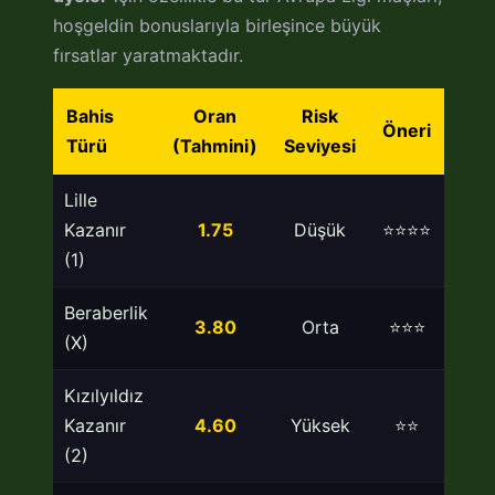
hoşgeldin bonuslarıyla birleşince büyük
fırsatlar yaratmaktadır.
Bahis
Oran
Risk
Öneri
Türü
(Tahmini)
Seviyesi
Lille
Kazanır
1.75
Düşük
⭐⭐⭐⭐
(1)
Beraberlik
3.80
Orta
⭐⭐⭐
(X)
Kızılyıldız
Kazanır
4.60
Yüksek
⭐⭐
(2)