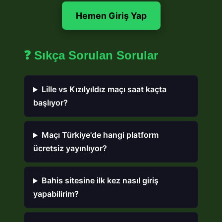
Hemen Giriş Yap
❓ Sıkça Sorulan Sorular
Lille vs Kızılyıldız maçı saat kaçta
başlıyor?
Maçı Türkiye'de hangi platform
ücretsiz yayınlıyor?
Bahis sitesine ilk kez nasıl giriş
yapabilirim?