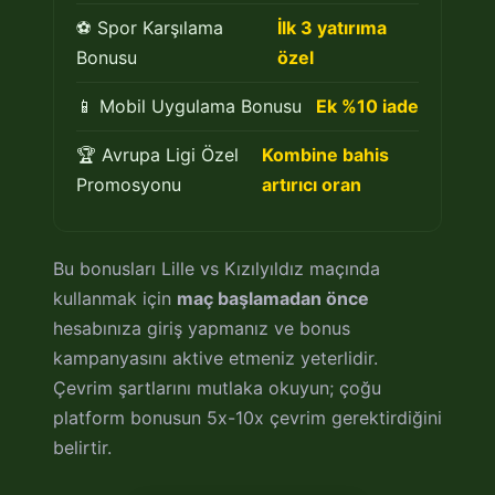
⚽ Spor Karşılama
İlk 3 yatırıma
Bonusu
özel
📱 Mobil Uygulama Bonusu
Ek %10 iade
🏆 Avrupa Ligi Özel
Kombine bahis
Promosyonu
artırıcı oran
Bu bonusları Lille vs Kızılyıldız maçında
kullanmak için
maç başlamadan önce
hesabınıza giriş yapmanız ve bonus
kampanyasını aktive etmeniz yeterlidir.
Çevrim şartlarını mutlaka okuyun; çoğu
platform bonusun 5x-10x çevrim gerektirdiğini
belirtir.