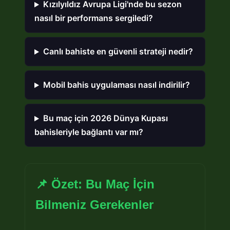
Kızılyıldız Avrupa Ligi'nde bu sezon
nasıl bir performans sergiledi?
Canlı bahiste en güvenli strateji nedir?
Mobil bahis uygulaması nasıl indirilir?
Bu maç için 2026 Dünya Kupası
bahisleriyle bağlantı var mı?
📌 Özet: Bu Maç İçin
Bilmeniz Gerekenler