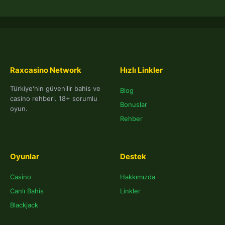
Raxcasino Network
Hızlı Linkler
Türkiye'nin güvenilir bahis ve
Blog
casino rehberi. 18+ sorumlu
Bonuslar
oyun.
Rehber
Oyunlar
Destek
Casino
Hakkımızda
Canlı Bahis
Linkler
Blackjack