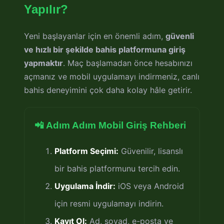
Yapılır?
Yeni başlayanlar için en önemli adım,
güvenli
ve hızlı bir şekilde bahis platformuna giriş
yapmaktır
. Maç başlamadan önce hesabınızı
açmanız ve mobil uygulamayı indirmeniz, canlı
bahis deneyimini çok daha kolay hâle getirir.
📲 Adım Adım Mobil Giriş Rehberi
Platform Seçimi:
Güvenilir, lisanslı
bir bahis platformunu tercih edin.
Uygulama İndir:
iOS veya Android
için resmi uygulamayı indirin.
Kayıt Ol:
Ad, soyad, e-posta ve