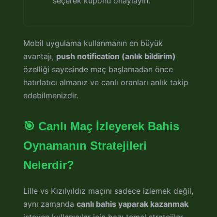
seçerek kuponu onaylayın.
Mobil uygulama kullanmanın en büyük
avantajı,
push notification (anlık bildirim)
özelliği sayesinde maç başlamadan önce
hatırlatıcı almanız ve canlı oranları anlık takip
edebilmenizdir.
🎯 Canlı Maç İzleyerek Bahis
Oynamanın Stratejileri
Nelerdir?
Lille vs Kızılyıldız maçını sadece izlemek değil,
aynı zamanda
canlı bahis yaparak kazanmak
isteyen kullanıcılar için bazı temel stratejiler