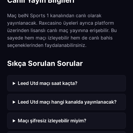
Canlı Yayın Bilgileri
Maç beIN Sports 1 kanalından canlı olarak
yayınlanacak. Raxcasino üyeleri ayrıca platform
üzerinden lisanslı canlı maç yayınına erişebilir. Bu
sayede hem maçı izleyebilir hem de canlı bahis
seçeneklerinden faydalanabilirsiniz.
Sıkça Sorulan Sorular
Leed Utd maçı saat kaçta?
Leed Utd maçı hangi kanalda yayınlanacak?
Maçı şifresiz izleyebilir miyim?