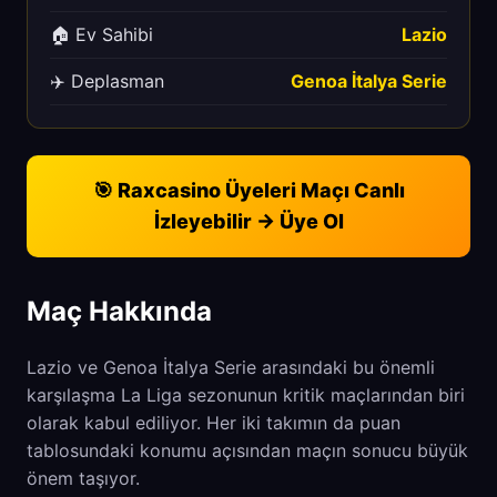
🏠 Ev Sahibi
Lazio
✈️ Deplasman
Genoa İtalya Serie
🎯 Raxcasino Üyeleri Maçı Canlı
İzleyebilir → Üye Ol
Maç Hakkında
Lazio ve Genoa İtalya Serie arasındaki bu önemli
karşılaşma La Liga sezonunun kritik maçlarından biri
olarak kabul ediliyor. Her iki takımın da puan
tablosundaki konumu açısından maçın sonucu büyük
önem taşıyor.