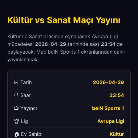
Kültür vs Sanat Maçı Yayını
Kültür ile Sanat arasında oynanacak Avrupa Ligi
mücadelesi
2026-04-29
tarihinde saat
23:54
'de
başlayacak. Maç beIN Sports 1 ekranlarından canlı
yayınlanacak.
📅 Tarih
2026-04-29
⏰ Saat
23:54
📺 Yayıncı
beIN Sports 1
🏆 Lig
Avrupa Ligi
🏠 Ev Sahibi
Kültür