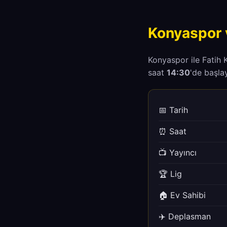
Konyaspor 
Konyaspor ile Fatih
saat
14:30
'de başla
📅 Tarih
⏰ Saat
📺 Yayıncı
🏆 Lig
🏠 Ev Sahibi
✈️ Deplasman