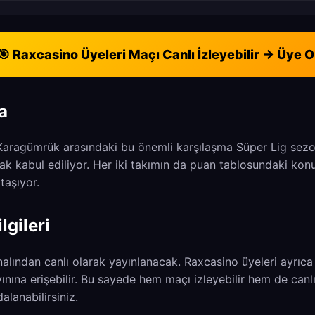
🎯 Raxcasino Üyeleri Maçı Canlı İzleyebilir → Üye O
a
Karagümrük arasındaki bu önemli karşılaşma Süper Lig sezo
rak kabul ediliyor. Her iki takımın da puan tablosundaki ko
aşıyor.
lgileri
lından canlı olarak yayınlanacak. Raxcasino üyeleri ayrıca
yınına erişebilir. Bu sayede hem maçı izleyebilir hem de canl
lanabilirsiniz.