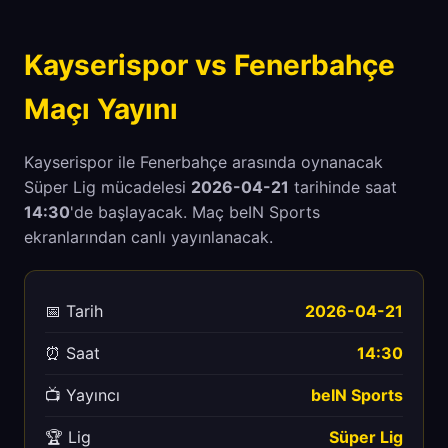
Kayserispor vs Fenerbahçe
Maçı Yayını
Kayserispor ile Fenerbahçe arasında oynanacak
Süper Lig mücadelesi
2026-04-21
tarihinde saat
14:30
'de başlayacak. Maç beIN Sports
ekranlarından canlı yayınlanacak.
📅 Tarih
2026-04-21
⏰ Saat
14:30
📺 Yayıncı
beIN Sports
🏆 Lig
Süper Lig