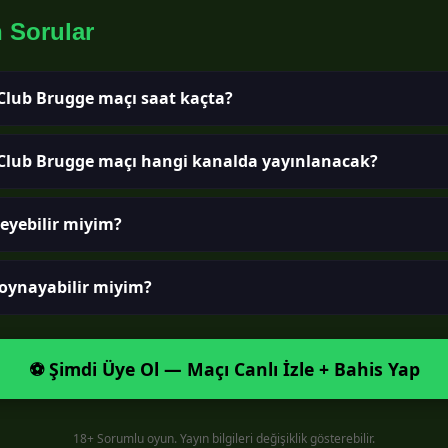
 Sorular
Club Brugge maçı saat kaçta?
 Club Brugge maçı hangi kanalda yayınlanacak?
zleyebilir miyim?
 oynayabilir miyim?
⚽ Şimdi Üye Ol — Maçı Canlı İzle + Bahis Yap
18+ Sorumlu oyun. Yayın bilgileri değişiklik gösterebilir.