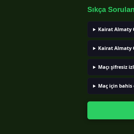
Sıkça Sorulan
Kairat Almaty 
Kairat Almaty
Maçı şifresiz i
Maç için bahis