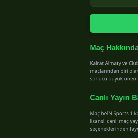
Maç Hakkınd
Kairat Almaty ve Clu
maçlarından biri ola
sonucu büyük önem t
Canlı Yayın Bi
Maç beIN Sports 1 ka
lisanslı canlı maç ya
seçeneklerinden fayd