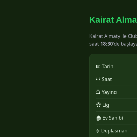
Kairat Alma
Kairat Almaty ile C
saat
18:30
'de başlay
📅 Tarih
⏰ Saat
📺 Yayıncı
🏆 Lig
🏠 Ev Sahibi
✈️ Deplasman