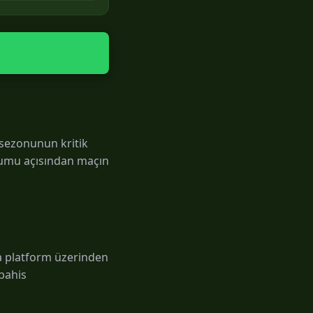
l
 sezonunun kritik
onumu açısından maçın
ca platform üzerinden
 bahis