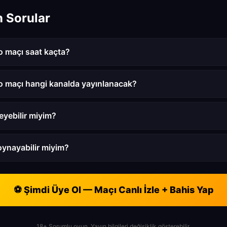
n Sorular
o maçı saat kaçta?
o maçı hangi kanalda yayınlanacak?
leyebilir miyim?
oynayabilir miyim?
⚽ Şimdi Üye Ol — Maçı Canlı İzle + Bahis Yap
18+ Sorumlu oyun. Yayın bilgileri değişiklik gösterebilir.