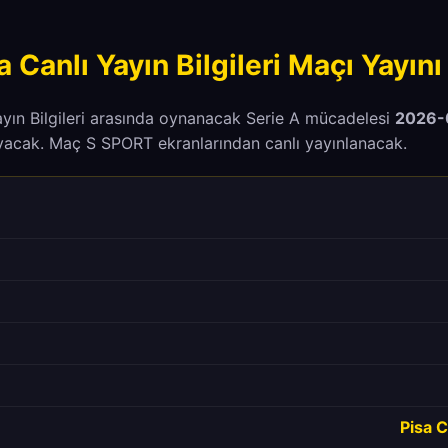
a Canlı Yayın Bilgileri Maçı Yayını
 Yayın Bilgileri arasında oynanacak Serie A mücadelesi
2026-
yacak. Maç S SPORT ekranlarından canlı yayınlanacak.
Pisa C