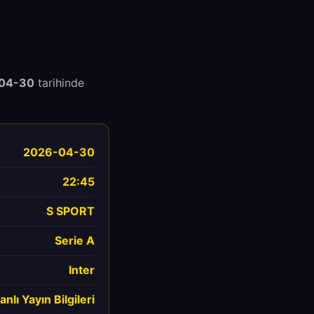
04-30
tarihinde
2026-04-30
22:45
S SPORT
Serie A
Inter
anlı Yayın Bilgileri