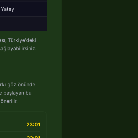
Yatay
—
sı, Türkiye'deki
ağlayabilirsiniz.
arkı göz önünde
e başlayan bu
nerilir.
23:01
22:01