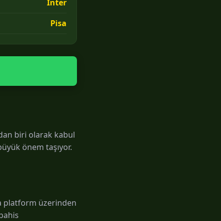
Inter
Pisa
l
dan biri olarak kabul
büyük önem taşıyor.
ca platform üzerinden
 bahis