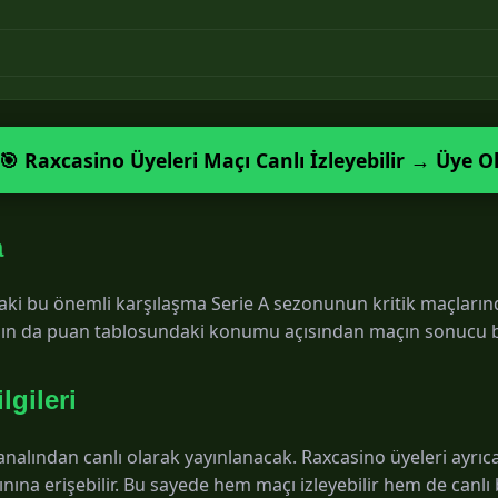
🎯 Raxcasino Üyeleri Maçı Canlı İzleyebilir → Üye O
a
daki bu önemli karşılaşma Serie A sezonunun kritik maçların
akımın da puan tablosundaki konumu açısından maçın sonucu 
lgileri
nalından canlı olarak yayınlanacak. Raxcasino üyeleri ayrı
yınına erişebilir. Bu sayede hem maçı izleyebilir hem de canlı