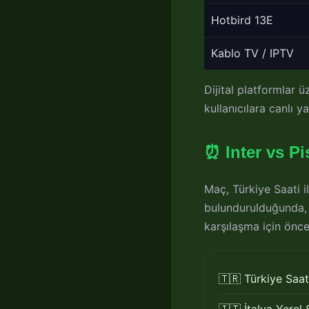
Hotbird 13E
Kablo TV / IPTV
Dijital platformlar 
kullanıcılara canlı 
⏰ Inter vs Pi
Maç, Türkiye Saati i
bulundurulduğunda, 
karşılaşma için önced
🇹🇷 Türkiye Saat
🇮🇹 İtalya Yerel 