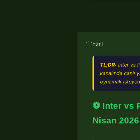
```html
TL;DR:
Inter vs 
kanalında canlı y
oynamak isteyenle
⚽ Inter vs 
Nisan 2026