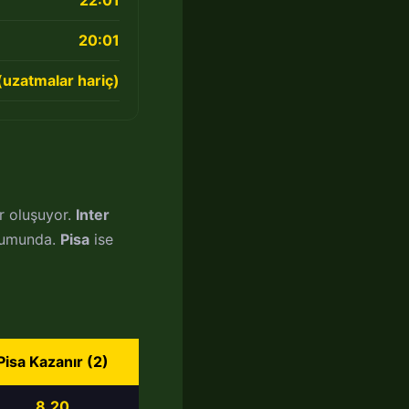
20:01
(uzatmalar hariç)
ar oluşuyor.
Inter
onumunda.
Pisa
ise
Pisa Kazanır (2)
8.20