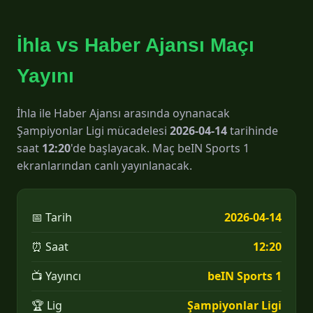
İhla vs Haber Ajansı Maçı
Yayını
İhla ile Haber Ajansı arasında oynanacak
Şampiyonlar Ligi mücadelesi
2026-04-14
tarihinde
saat
12:20
'de başlayacak. Maç beIN Sports 1
ekranlarından canlı yayınlanacak.
📅 Tarih
2026-04-14
⏰ Saat
12:20
📺 Yayıncı
beIN Sports 1
🏆 Lig
Şampiyonlar Ligi