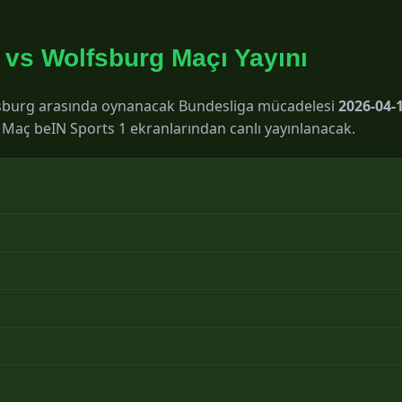
 vs Wolfsburg Maçı Yayını
sburg arasında oynanacak Bundesliga mücadelesi
2026-04-
 Maç beIN Sports 1 ekranlarından canlı yayınlanacak.