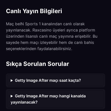
Canlı Yayın Bilgileri
Maç beIN Sports 1 kanalından canlı olarak
yayınlanacak. Raxcasino üyeleri ayrıca platform
üzerinden lisanslı canlı maç yayınına erişebilir. Bu
sayede hem maçı izleyebilir hem de canlı bahis
seçeneklerinden faydalanabilirsiniz.
Sıkça Sorulan Sorular
Getty Image After maçı saat kaçta?
Getty Image After maçı hangi kanalda
yayınlanacak?