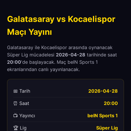
Galatasaray vs Kocaelispor
Maçı Yayını
Galatasaray ile Kocaelispor arasında oynanacak
Süper Lig mücadelesi
2026-04-28
tarihinde saat
20:00
'de başlayacak. Maç beIN Sports 1
ekranlarından canlı yayınlanacak.
📅 Tarih
2026-04-28
⏰ Saat
20:00
📺 Yayıncı
beIN Sports 1
🏆 Lig
Süper Lig