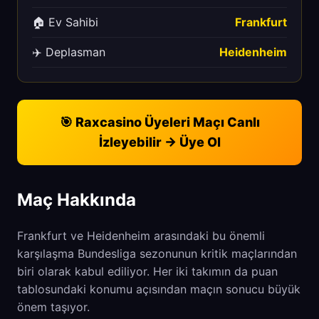
🏠 Ev Sahibi
Frankfurt
✈️ Deplasman
Heidenheim
🎯 Raxcasino Üyeleri Maçı Canlı
İzleyebilir → Üye Ol
Maç Hakkında
Frankfurt ve Heidenheim arasındaki bu önemli
karşılaşma Bundesliga sezonunun kritik maçlarından
biri olarak kabul ediliyor. Her iki takımın da puan
tablosundaki konumu açısından maçın sonucu büyük
önem taşıyor.