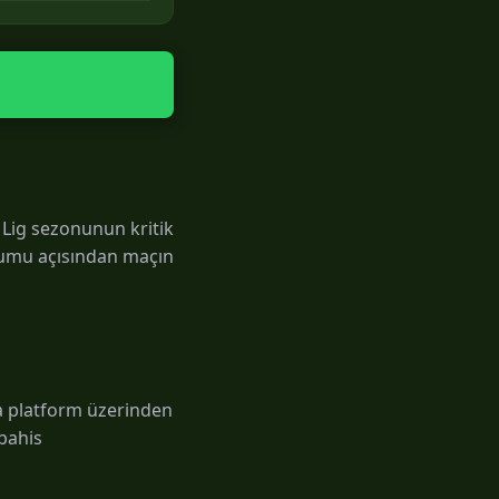
l
Lig sezonunun kritik
onumu açısından maçın
ca platform üzerinden
 bahis