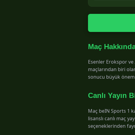
Maç Hakkınd
Esenler Erokspor ve
maçlarından biri ola
sonucu büyük önem t
Canlı Yayın Bi
Maç beIN Sports 1 ka
lisanslı canlı maç ya
seçeneklerinden fayd