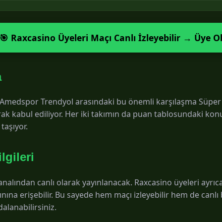
🎯 Raxcasino Üyeleri Maçı Canlı İzleyebilir → Üye O
a
 Amedspor Trendyol arasındaki bu önemli karşılaşma Süper 
rak kabul ediliyor. Her iki takımın da puan tablosundaki k
aşıyor.
lgileri
nalından canlı olarak yayınlanacak. Raxcasino üyeleri ayrı
yınına erişebilir. Bu sayede hem maçı izleyebilir hem de canlı
alanabilirsiniz.