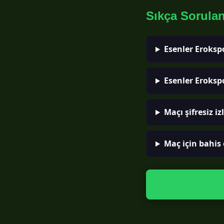
Sıkça Sorulan
Esenler Eroksp
Esenler Eroks
Maçı şifresiz i
Maç için bahis