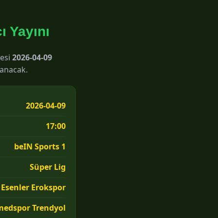
ı Yayını
lesi
2026-04-09
lanacak.
2026-04-09
17:00
beIN Sports 1
Süper Lig
Esenler Erokspor
edspor Trendyol