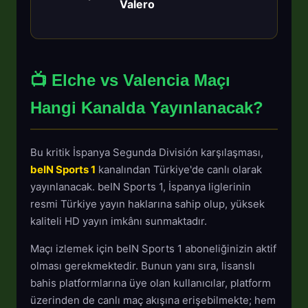
Valero
📺 Elche vs Valencia Maçı
Hangi Kanalda Yayınlanacak?
Bu kritik İspanya Segunda División karşılaşması,
beIN Sports 1
kanalından Türkiye'de canlı olarak
yayınlanacak. beIN Sports 1, İspanya liglerinin
resmi Türkiye yayın haklarına sahip olup, yüksek
kaliteli HD yayın imkânı sunmaktadır.
Maçı izlemek için beIN Sports 1 aboneliğinizin aktif
olması gerekmektedir. Bunun yanı sıra, lisanslı
bahis platformlarına üye olan kullanıcılar, platform
üzerinden de canlı maç akışına erişebilmekte; hem