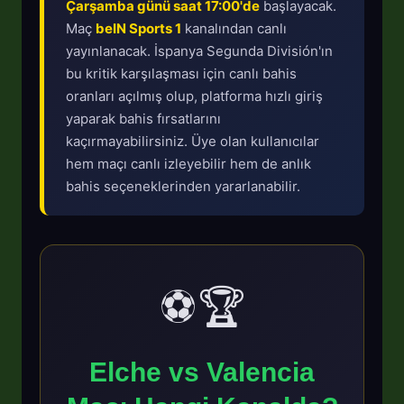
Çarşamba günü saat 17:00'de
başlayacak.
Maç
beIN Sports 1
kanalından canlı
yayınlanacak. İspanya Segunda División'ın
bu kritik karşılaşması için canlı bahis
oranları açılmış olup, platforma hızlı giriş
yaparak bahis fırsatlarını
kaçırmayabilirsiniz. Üye olan kullanıcılar
hem maçı canlı izleyebilir hem de anlık
bahis seçeneklerinden yararlanabilir.
⚽🏆
Elche vs Valencia