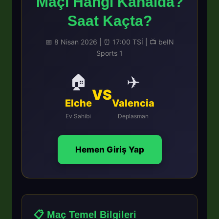
Maçı Hangi Kanalda?
Saat Kaçta?
📅 8 Nisan 2026 | ⏰ 17:00 TSİ | 📺 beIN
Sports 1
🏠
✈️
VS
Elche
Valencia
Ev Sahibi
Deplasman
Hemen Giriş Yap
📋 Maç Temel Bilgileri