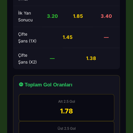
İlk Yarı
3.20
1.85
3.40
Sonucu
Çifte
1.45
—
Şans (1X)
Çifte
—
1.38
Şans (X2)
⚽ Toplam Gol Oranları
Alt 2.5 Gol
1.78
Üst 2.5 Gol