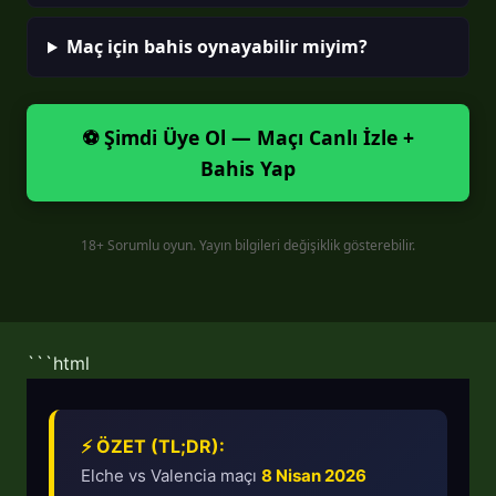
Maç için bahis oynayabilir miyim?
⚽ Şimdi Üye Ol — Maçı Canlı İzle +
Bahis Yap
18+ Sorumlu oyun. Yayın bilgileri değişiklik gösterebilir.
```html
⚡ ÖZET (TL;DR):
Elche vs Valencia maçı
8 Nisan 2026