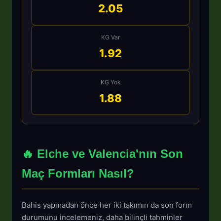
2.05
KG Var
1.92
KG Yok
1.88
🔥 Elche ve Valencia'nın Son
Maç Formları Nasıl?
Bahis yapmadan önce her iki takımın da son form
durumunu incelemeniz, daha bilinçli tahminler