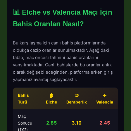
📊 Elche vs Valencia Maçı İçin
Bahis Oranları Nasıl?
Bu karşılaşma için canlı bahis platformlarında
oldukça cazip oranlar sunulmaktadır. Aşağıdaki
tablo, maç öncesi tahmini bahis oranlarını
yansıtmaktadır. Canlı bahislerde bu oranlar anlık
olarak değişebileceğinden, platforma erken giriş
yapmanız avantaj sağlayacaktır.
Bahis
🏠
🤝
✈️
Türü
Elche
Beraberlik
Valencia
Maç
2.85
3.10
2.45
Sonucu
(1X2)