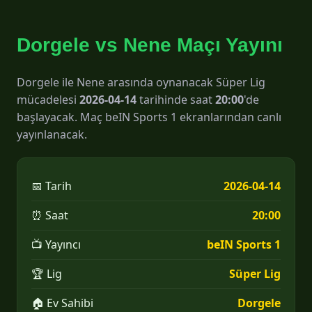
Dorgele vs Nene Maçı Yayını
Dorgele ile Nene arasında oynanacak Süper Lig
mücadelesi
2026-04-14
tarihinde saat
20:00
'de
başlayacak. Maç beIN Sports 1 ekranlarından canlı
yayınlanacak.
📅 Tarih
2026-04-14
⏰ Saat
20:00
📺 Yayıncı
beIN Sports 1
🏆 Lig
Süper Lig
🏠 Ev Sahibi
Dorgele