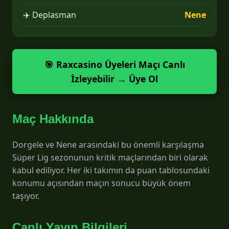
✈️ Deplasman
Nene
🎯 Raxcasino Üyeleri Maçı Canlı
İzleyebilir → Üye Ol
Maç Hakkında
Dorgele ve Nene arasındaki bu önemli karşılaşma
Süper Lig sezonunun kritik maçlarından biri olarak
kabul ediliyor. Her iki takımın da puan tablosundaki
konumu açısından maçın sonucu büyük önem
taşıyor.
Canlı Yayın Bilgileri