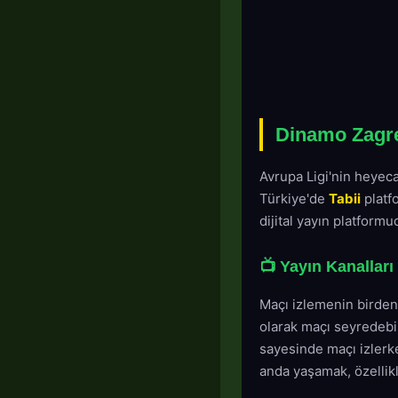
Dinamo Zagre
Avrupa Ligi'nin heyec
Türkiye'de
Tabii
platf
dijital yayın platformu
📺 Yayın Kanalları
Maçı izlemenin birden
olarak maçı seyredebili
sayesinde maçı izlerke
anda yaşamak, özellikl