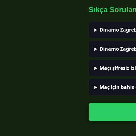
Sıkça Sorulan
Dinamo Zagreb
Dinamo Zagreb
Maçı şifresiz i
Maç için bahis