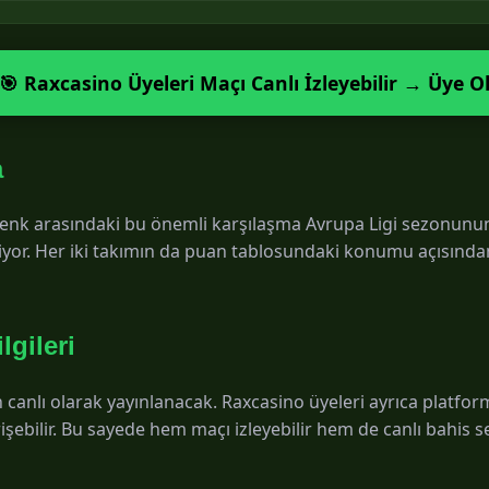
🎯 Raxcasino Üyeleri Maçı Canlı İzleyebilir → Üye O
a
nk arasındaki bu önemli karşılaşma Avrupa Ligi sezonunun
iliyor. Her iki takımın da puan tablosundaki konumu açısın
lgileri
 canlı olarak yayınlanacak. Raxcasino üyeleri ayrıca platfor
rişebilir. Bu sayede hem maçı izleyebilir hem de canlı bahis