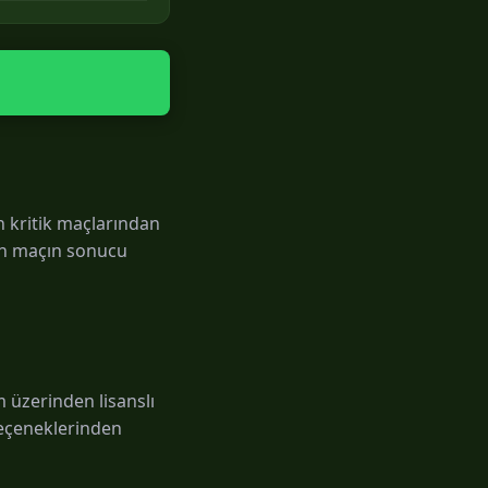
l
 kritik maçlarından
dan maçın sonucu
m üzerinden lisanslı
 seçeneklerinden