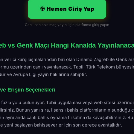
🎯 Hemen Giriş Yap
Canlı bahis ve maç yayını için platforma giriş yapın
b vs Genk Maçı Hangi Kanalda Yayınlanac
an verici karşılaşmalarından biri olan Dinamo Zagreb ile Genk a
ormu üzerinden canlı yayınlanacak. Tabii, Türk Telekom bünyes
dur ve Avrupa Ligi yayın haklarına sahiptir.
 ve Erişim Seçenekleri
 fazla yolu bulunuyor. Tabii uygulaması veya web sitesi üzerind
rsiniz. Bunun yanı sıra, lisanslı bahis platformlarının sunduğu ca
n aynı anda canlı bahis oynama fırsatına da kavuşabilirsiniz. Bu
e yeni başlayan bahisseverler için son derece avantajlıdır.