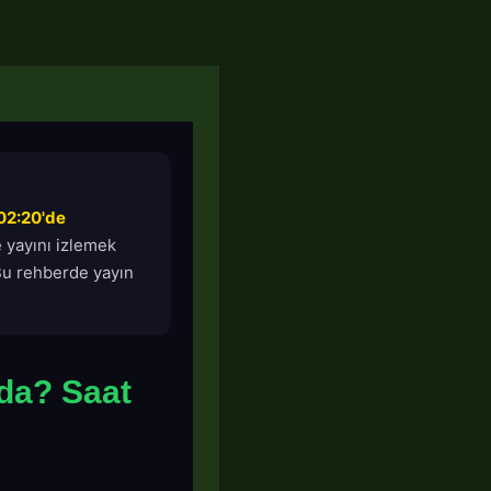
 02:20'de
 yayını izlemek
 Bu rehberde yayın
da? Saat