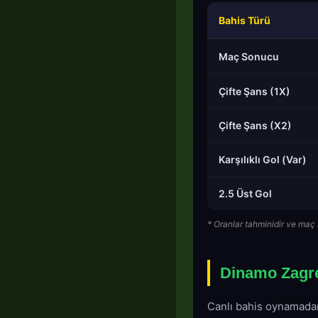
Bahis Türü
Maç Sonucu
Çifte Şans (1X)
Çifte Şans (X2)
Karşılıklı Gol (Var)
2.5 Üst Gol
* Oranlar tahminidir ve maç 
Dinamo Zagre
Canlı bahis oynamada