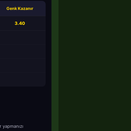
Genk Kazanır
3.40
r yapmanızı