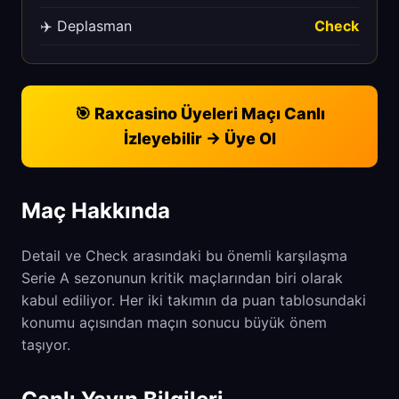
✈️ Deplasman
Check
🎯 Raxcasino Üyeleri Maçı Canlı
İzleyebilir → Üye Ol
Maç Hakkında
Detail ve Check arasındaki bu önemli karşılaşma
Serie A sezonunun kritik maçlarından biri olarak
kabul ediliyor. Her iki takımın da puan tablosundaki
konumu açısından maçın sonucu büyük önem
taşıyor.