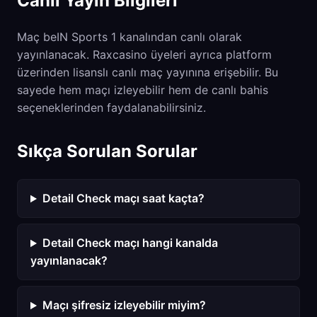
Canlı Yayın Bilgileri
Maç beIN Sports 1 kanalından canlı olarak
yayınlanacak. Raxcasino üyeleri ayrıca platform
üzerinden lisanslı canlı maç yayınına erişebilir. Bu
sayede hem maçı izleyebilir hem de canlı bahis
seçeneklerinden faydalanabilirsiniz.
Sıkça Sorulan Sorular
Detail Check maçı saat kaçta?
Detail Check maçı hangi kanalda
yayınlanacak?
Maçı şifresiz izleyebilir miyim?