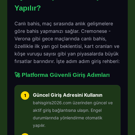
Yapılır?
Canlı bahis, maç sırasında anlık gelişmelere
göre bahis yapmanızı sağlar. Cremonese -
Verona gibi gece maçlarında canlı bahis,
özellikle ilk yarı gol beklentisi, kart oranları ve
köşe vuruşu sayısı gibi yan piyasalarda büyük
fırsatlar barındırır. İşte adım adım giriş rehberi:
🚀 Platforma Güvenli Giriş Adımları
Güncel Giriş Adresini Kullanın
1
bahisgiris2026.com üzerinden güncel ve
aktif giriş bağlantısına ulaşın. Engel
durumlarında yönlendirme otomatik
yapılır.