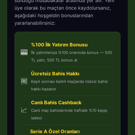
sunduğu müsabakalar arasında yer alır. Yeni
üye olarak bu maçtan önce kaydolursanız,
aşağıdaki hoşgeldin bonuslarından
yararlanabilirsiniz:
%100 İlk Yatırım Bonusu
🎰
İlk yatırımınıza %100 oranında bonus — 500
TL yatır, 500 TL bonus al
Ücretsiz Bahis Hakkı
🆓
Kayıt sonrası belirli maçlarda risksiz bahis
hakkı kazanın
Canlı Bahis Cashback
📈
Canlı maç bahislerinde haftalık %10 kayıp
iadesi
Serie A Özel Oranları