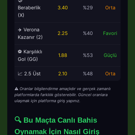
Beraberlik
3.40
%29
Orta
(X)
✈️ Verona
2.25
%40
Favori
Kazanır (2)
⚽ Karşılıklı
1.88
%53
Güçlü
Gol (GG)
📈 2.5 Üst
2.10
%48
Orta
⚠️
Oranlar bilgilendirme amaçlıdır ve gerçek zamanlı
platformlarda farklılık gösterebilir. Güncel oranlara
ulaşmak için platforma giriş yapınız.
🔍 Bu Maçta Canlı Bahis
Oynamak İçin Nasıl Giriş