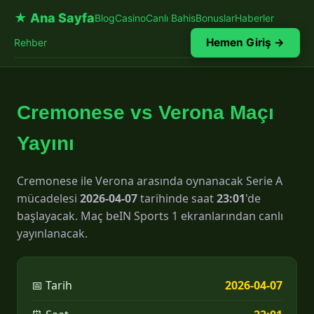
★ Ana Sayfa
Blog
Casino
Canlı Bahis
Bonuslar
Haberler
Hemen Giriş →
Rehber
Cremonese vs Verona Maçı
Yayını
Cremonese ile Verona arasında oynanacak Serie A
mücadelesi
2026-04-07
tarihinde saat
23:01
'de
başlayacak. Maç beIN Sports 1 ekranlarından canlı
yayınlanacak.
📅 Tarih
2026-04-07