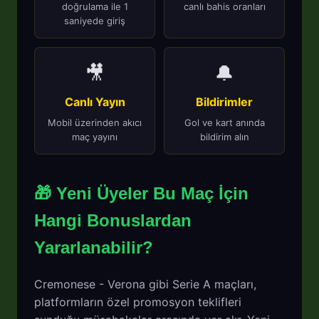
doğrulama ile 1
canlı bahis oranları
saniyede giriş
🎥
🔔
Canlı Yayın
Bildirimler
Mobil üzerinden akıcı
Gol ve kart anında
maç yayını
bildirim alın
🎁 Yeni Üyeler Bu Maç İçin
Hangi Bonuslardan
Yararlanabilir?
Cremonese - Verona gibi Serie A maçları,
platformların özel promosyon teklifleri