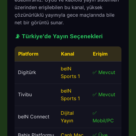
üzerinden erişilebilen bu kanal, yüksek
çözünürlüklü yayınıyla gece maçlarında bile
net bir görüntü sunar.
📡 Türkiye'de Yayın Seçenekleri
Platform
Kanal
Erişim
beIN
Digitürk
✅ Mevcut
Sports 1
beIN
Tivibu
✅ Mevcut
Sports 1
Dijital
✅
beIN Connect
Yayın
Mobil/PC
Bahis Platformu
Canlı Maç
✅ Üye