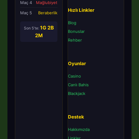
Maç 4
Mağlubiyet
Hızlı Linkler
Maç 5
Beraberlik
Blog
1G 2B
Son 5'te:
Bonuslar
2M
Rehber
Oyunlar
Casino
Canlı Bahis
Blackjack
Destek
Hakkımızda
Linkler