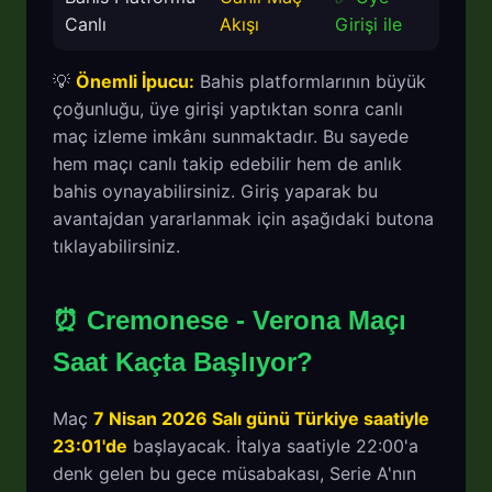
Canlı
Akışı
Girişi ile
💡
Önemli İpucu:
Bahis platformlarının büyük
çoğunluğu, üye girişi yaptıktan sonra canlı
maç izleme imkânı sunmaktadır. Bu sayede
hem maçı canlı takip edebilir hem de anlık
bahis oynayabilirsiniz. Giriş yaparak bu
avantajdan yararlanmak için aşağıdaki butona
tıklayabilirsiniz.
⏰ Cremonese - Verona Maçı
Saat Kaçta Başlıyor?
Maç
7 Nisan 2026 Salı günü Türkiye saatiyle
23:01'de
başlayacak. İtalya saatiyle 22:00'a
denk gelen bu gece müsabakası, Serie A'nın