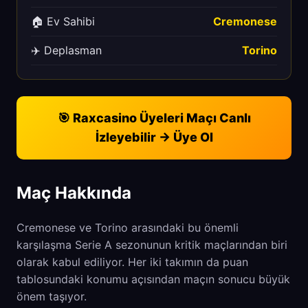
🏠 Ev Sahibi
Cremonese
✈️ Deplasman
Torino
🎯 Raxcasino Üyeleri Maçı Canlı
İzleyebilir → Üye Ol
Maç Hakkında
Cremonese ve Torino arasındaki bu önemli
karşılaşma Serie A sezonunun kritik maçlarından biri
olarak kabul ediliyor. Her iki takımın da puan
tablosundaki konumu açısından maçın sonucu büyük
önem taşıyor.