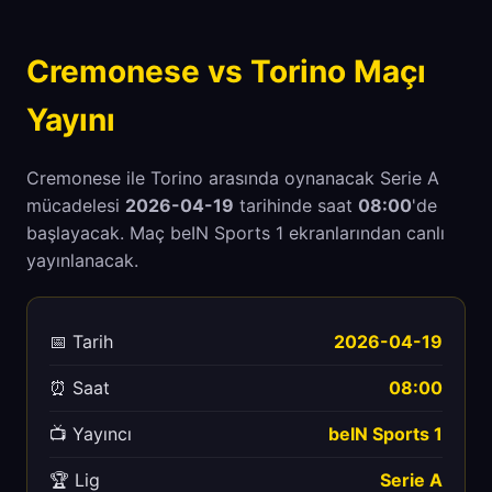
Cremonese vs Torino Maçı
Yayını
Cremonese ile Torino arasında oynanacak Serie A
mücadelesi
2026-04-19
tarihinde saat
08:00
'de
başlayacak. Maç beIN Sports 1 ekranlarından canlı
yayınlanacak.
📅 Tarih
2026-04-19
⏰ Saat
08:00
📺 Yayıncı
beIN Sports 1
🏆 Lig
Serie A